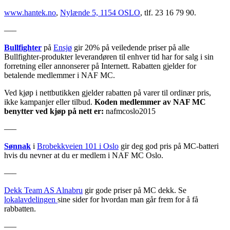
www.hantek.no
,
Nylænde 5, 1154 OSLO
, tlf. 23 16 79 90.
—–
Bullfighter
på
Ensjø
gir 20% på veiledende priser på alle
Bullfighter-produkter leverandøren til enhver tid har for salg i sin
forretning eller annonserer på Internett. Rabatten gjelder for
betalende medlemmer i NAF MC.
Ved kjøp i nettbutikken gjelder rabatten på varer til ordinær pris,
ikke kampanjer eller tilbud.
Koden medlemmer av NAF MC
benytter ved kjøp på nett er:
nafmcoslo2015
—–
Sønnak
i
Brobekkveien 101 i Oslo
gir deg god pris på MC-batteri
hvis du nevner at du er medlem i NAF MC Oslo.
—–
Dekk Team AS Alnabru
gir gode priser på MC dekk. Se
lokalavdelingen
sine sider for hvordan man går frem for å få
rabbatten.
—–