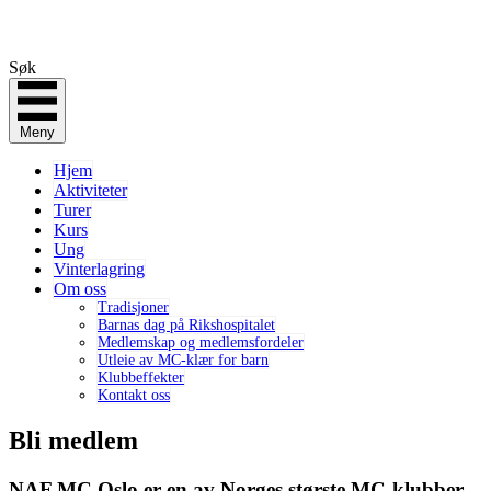
Søk
Meny
Hjem
Aktiviteter
Turer
Kurs
Ung
Vinterlagring
Om oss
Tradisjoner
Barnas dag på Rikshospitalet
Medlemskap og medlemsfordeler
Utleie av MC-klær for barn
Klubbeffekter
Kontakt oss
Bli medlem
NAF MC Oslo er en av Norges største MC-klubber