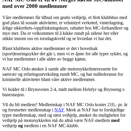
med over 2000 medlemmer
Våre medlemmer får tilbud om gratis veihjelp, et flott klubbhus med
god plass til sosiale aktiviteter, et velutstyrt verksted, vinterlagring,
årlige sikkerhets-/oppfriskningskurs, rabatter hos MC-forhandlere og
mye mer. Du er velkommen til å kikke rundt på sidene her eller
stikke innom oss en torsdagskveld og se hvordan vi har det.
Blant klubbens aktive medlemmer er det i hovedsak
(sport)touringsykler det går i, men vi er åpne for alle typer sykler, og
vi har medlemmer i alle aldre av begge kjønn.
NAF MC Oslo ønsker å samle alle motorsykkelinteresserte for
samvær og erfaringsutveksling rundt MC, og har nulltoleranse for
kriminelle aktiviteter blant våre aktive medlemmer.
Vi holder til i Brynsveien 2-4, midt mellom Helsfyr og Brynseng t-
banestasjon.
Vil du bli medlem? Medlemskap i NAF MC Oslo koster 210,- pr. år
og forutsetter medlemskap i
NAF
. Merk at NAF har to forskjellige
typer medlemskap, med og uten veihjelp, ønsker du muligheten for
veihjelp på motorsykkelen må du altså være NAF-medlem
med
veihjelp
og
medlem i en NAF MC-klubb.