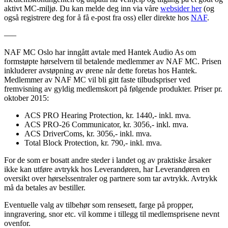
aktivt MC-miljø. Du kan melde deg inn via våre
websider her
(og
også registrere deg for å få e-post fra oss) eller direkte hos
NAF
.
—–
NAF MC Oslo har inngått avtale med Hantek Audio As om
formstøpte hørselvern til betalende medlemmer av NAF MC. Prisen
inkluderer avstøpning av ørene når dette foretas hos Hantek.
Medlemmer av NAF MC vil bli gitt faste tilbudspriser ved
fremvisning av gyldig medlemskort på følgende produkter. Priser pr.
oktober 2015:
ACS PRO Hearing Protection, kr. 1440,- inkl. mva.
ACS PRO-26 Communicator, kr. 3056,- inkl. mva.
ACS DriverComs, kr. 3056,- inkl. mva.
Total Block Protection, kr. 790,- inkl. mva.
For de som er bosatt andre steder i landet og av praktiske årsaker
ikke kan utføre avtrykk hos Leverandøren, har Leverandøren en
oversikt over hørselssentraler og partnere som tar avtrykk. Avtrykk
må da betales av bestiller.
Eventuelle valg av tilbehør som rensesett, farge på propper,
inngravering, snor etc. vil komme i tillegg til medlemsprisene nevnt
ovenfor.