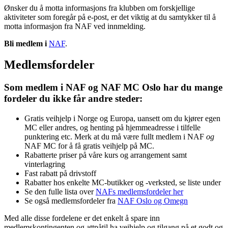
Ønsker du å motta informasjons fra klubben om forskjellige
aktiviteter som foregår på e-post, er det viktig at du samtykker til å
motta informasjon fra NAF ved innmelding.
Bli medlem i
NAF
.
Medlemsfordeler
Som medlem i NAF og NAF MC Oslo har du mange
fordeler du ikke får andre steder:
Gratis veihjelp i Norge og Europa, uansett om du kjører egen
MC eller andres, og henting på hjemmeadresse i tilfelle
punktering etc. Merk at du må være fullt medlem i NAF
og
NAF MC for å få gratis veihjelp på MC.
Rabatterte priser på våre kurs og arrangement samt
vinterlagring
Fast rabatt på drivstoff
Rabatter hos enkelte MC-butikker og -verksted, se liste under
Se den fulle lista over
NAFs medlemsfordeler her
Se også medlemsfordeler fra
NAF Oslo og Omegn
Med alle disse fordelene er det enkelt å spare inn
medlemskontingenten og attpåtil ha veihjelp og tilgang på et godt og