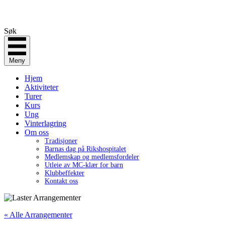
Søk
Meny
Hjem
Aktiviteter
Turer
Kurs
Ung
Vinterlagring
Om oss
Tradisjoner
Barnas dag på Rikshospitalet
Medlemskap og medlemsfordeler
Utleie av MC-klær for barn
Klubbeffekter
Kontakt oss
« Alle Arrangementer