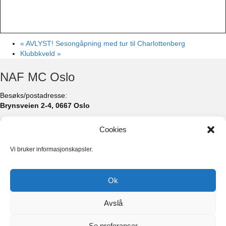
«
AVLYST! Sesongåpning med tur til Charlottenberg
Klubbkveld
»
NAF MC Oslo
Besøks/postadresse:
Brynsveien 2-4, 0667 Oslo
nafmcoslo@lokal.naf.no
Cookies
Vi bruker informasjonskapsler.
Facebook
Ok
Instagram
Avslå
TikTok
#nafmcoslo
Se preferanser