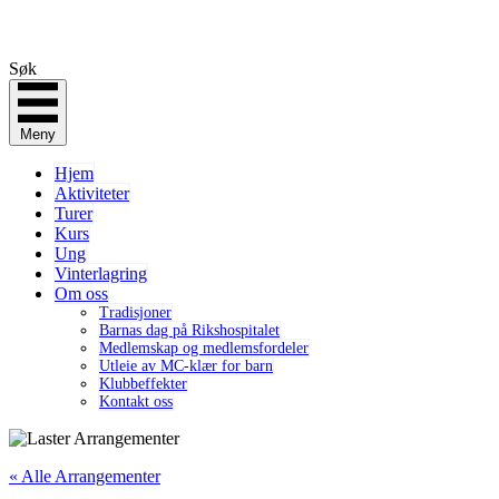
Søk
Meny
Hjem
Aktiviteter
Turer
Kurs
Ung
Vinterlagring
Om oss
Tradisjoner
Barnas dag på Rikshospitalet
Medlemskap og medlemsfordeler
Utleie av MC-klær for barn
Klubbeffekter
Kontakt oss
« Alle Arrangementer