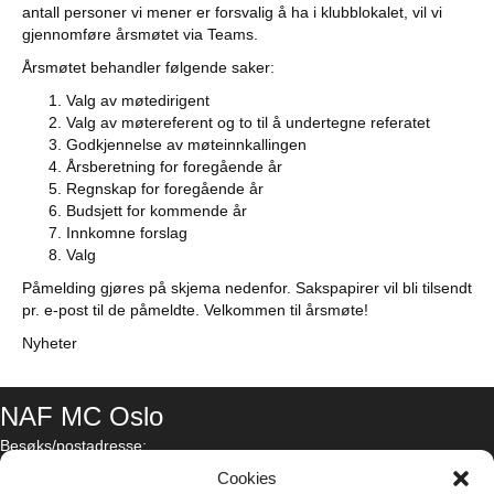
antall personer vi mener er forsvalig å ha i klubblokalet, vil vi
gjennomføre årsmøtet via Teams.
Årsmøtet behandler følgende saker:
Valg av møtedirigent
Valg av møtereferent og to til å undertegne referatet
Godkjennelse av møteinnkallingen
Årsberetning for foregående år
Regnskap for foregående år
Budsjett for kommende år
Innkomne forslag
Valg
Påmelding gjøres på skjema nedenfor. Sakspapirer vil bli tilsendt
pr. e-post til de påmeldte. Velkommen til årsmøte!
Nyheter
NAF MC Oslo
Besøks/postadresse:
Brynsveien 2-4, 0667 Oslo
Cookies