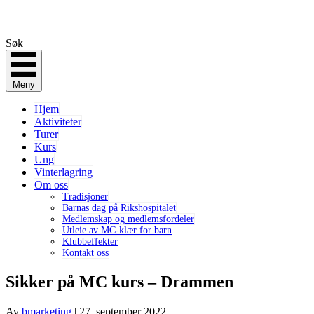
Søk
Meny
Hjem
Aktiviteter
Turer
Kurs
Ung
Vinterlagring
Om oss
Tradisjoner
Barnas dag på Rikshospitalet
Medlemskap og medlemsfordeler
Utleie av MC-klær for barn
Klubbeffekter
Kontakt oss
Sikker på MC kurs – Drammen
Av
bmarketing
|
27. september 2022