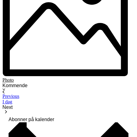
Photo
Select
Kommende
date.
Arrangementer
Previous
I dag
Next
Arrangementer
Abonner på kalender