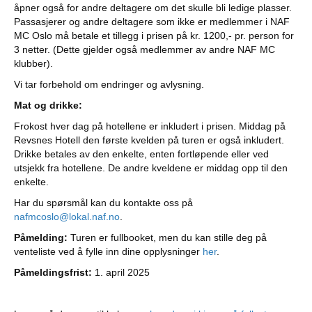
åpner også for andre deltagere om det skulle bli ledige plasser.
Passasjerer og andre deltagere som ikke er medlemmer i NAF
MC Oslo må betale et tillegg i prisen på kr. 1200,- pr. person for
3 netter. (Dette gjelder også medlemmer av andre NAF MC
klubber).
Vi tar forbehold om endringer og avlysning.
Mat og drikke:
Frokost hver dag på hotellene er inkludert i prisen. Middag på
Revsnes Hotell den første kvelden på turen er også inkludert.
Drikke betales av den enkelte, enten fortløpende eller ved
utsjekk fra hotellene. De andre kveldene er middag opp til den
enkelte.
Har du spørsmål kan du kontakte oss på
nafmcoslo@lokal.naf.no
.
Påmelding:
Turen er fullbooket, men du kan stille deg på
venteliste ved å fylle inn dine opplysninger
her
.
Påmeldingsfrist:
1. april 2025