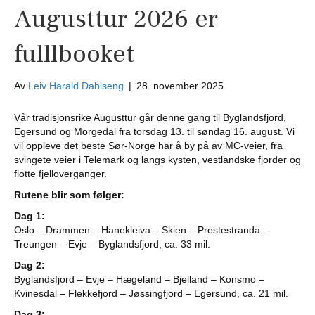
Augusttur 2026 er
fulllbooket
Av
Leiv Harald Dahlseng
|
28. november 2025
Vår tradisjonsrike Augusttur går denne gang til Byglandsfjord,
Egersund og Morgedal fra torsdag 13. til søndag 16. august. Vi
vil oppleve det beste Sør-Norge har å by på av MC-veier, fra
svingete veier i Telemark og langs kysten, vestlandske fjorder og
flotte fjelloverganger.
Rutene blir som følger:
Dag 1:
Oslo – Drammen – Hanekleiva – Skien – Prestestranda –
Treungen – Evje – Byglandsfjord, ca. 33 mil.
Dag 2:
Byglandsfjord – Evje – Hægeland – Bjelland – Konsmo –
Kvinesdal – Flekkefjord – Jøssingfjord – Egersund, ca. 21 mil.
Dag 3: