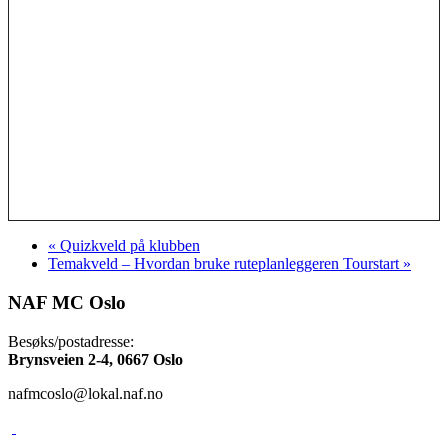
«
Quizkveld på klubben
Temakveld – Hvordan bruke ruteplanleggeren Tourstart
»
NAF MC Oslo
Besøks/postadresse:
Brynsveien 2-4, 0667 Oslo
nafmcoslo@lokal.naf.no