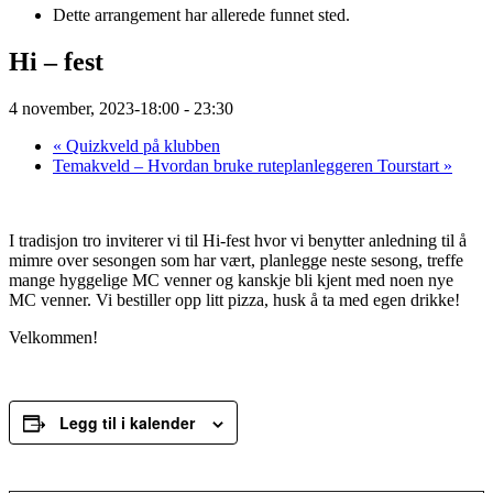
Dette arrangement har allerede funnet sted.
Hi – fest
4 november, 2023-18:00
-
23:30
«
Quizkveld på klubben
Temakveld – Hvordan bruke ruteplanleggeren Tourstart
»
I tradisjon tro inviterer vi til Hi-fest hvor vi benytter anledning til å
mimre over sesongen som har vært, planlegge neste sesong, treffe
mange hyggelige MC venner og kanskje bli kjent med noen nye
MC venner. Vi bestiller opp litt pizza, husk å ta med egen drikke!
Velkommen!
Legg til i kalender