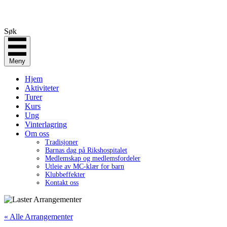
Søk
Meny
Hjem
Aktiviteter
Turer
Kurs
Ung
Vinterlagring
Om oss
Tradisjoner
Barnas dag på Rikshospitalet
Medlemskap og medlemsfordeler
Utleie av MC-klær for barn
Klubbeffekter
Kontakt oss
« Alle Arrangementer