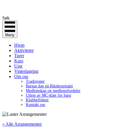
Søk
Meny
Hjem
Aktiviteter
Turer
Kurs
Ung
Vinterlagring
Om oss
Tradisjoner
Barnas dag på Rikshospitalet
Medlemskap og medlemsfordeler
Utleie av MC-klær for barn
Klubbeffekter
Kontakt oss
« Alle Arrangementer