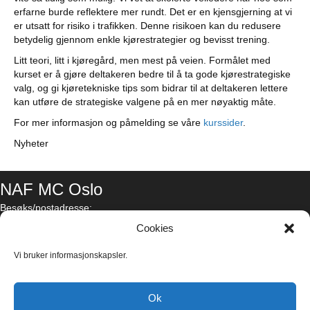
erfarne burde reflektere mer rundt. Det er en kjensgjerning at vi
er utsatt for risiko i trafikken. Denne risikoen kan du redusere
betydelig gjennom enkle kjørestrategier og bevisst trening.
Litt teori, litt i kjøregård, men mest på veien. Formålet med
kurset er å gjøre deltakeren bedre til å ta gode kjørestrategiske
valg, og gi kjøretekniske tips som bidrar til at deltakeren lettere
kan utføre de strategiske valgene på en mer nøyaktig måte.
For mer informasjon og påmelding se våre
kurssider
.
Nyheter
NAF MC Oslo
Besøks/postadresse:
Brynsveien 2-4, 0667 Oslo
Cookies
nafmcoslo@lokal.naf.no
Vi bruker informasjonskapsler.
Facebook
Ok
Instagram