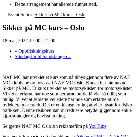
Dette arrangement har allerede funnet sted.
Event Series:
Sikker på MC kurs – Oslo
Sikker på MC kurs – Oslo
18 mai, 2022-17:00
-
21:00
«
Oppfriskningskurs
Søndagstur til Sandstangen
»
NAF MC har utviklet et kurs som nå tilbys gjennom flere av NAF
MC klubbene og hos oss i NAF MC Oslo. Kurset har fått navnet
Sikker på MC. Et kurs utviklet av motorsyklister, for motorsyklister.
Vi vet at erfarne har noe som uerfarne burde få vite så tidlig som
mulig. Vi vet at skolerte veiledere har noe som erfarne burde
reflektere mer rundt. Det er en kjensgjerning at vi er utsatt for risiko i
trafikken. Denne risikoen kan du redusere betydelig gjennom enkle
kjørestrategier og bevisst trening.
Se gjerne NAF MC Oslo sin reklamefilm på
YouTube
.
For mer informasjon og påmelding se:
Sikker på MC – NAF MC