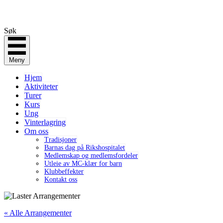
Søk
Meny
Hjem
Aktiviteter
Turer
Kurs
Ung
Vinterlagring
Om oss
Tradisjoner
Barnas dag på Rikshospitalet
Medlemskap og medlemsfordeler
Utleie av MC-klær for barn
Klubbeffekter
Kontakt oss
« Alle Arrangementer